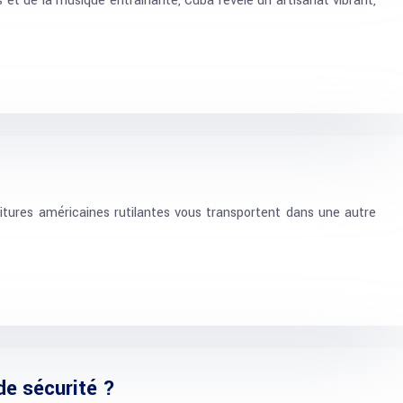
s et de la musique entraînante, Cuba révèle un artisanat vibrant,
itures américaines rutilantes vous transportent dans une autre
de sécurité ?