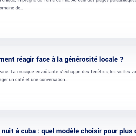
u unique, imprégné de l’âme de l’île. Au-delà des plages paradisiaque
 domaine de…
ment réagir face à la générosité locale ?
ane. La musique envoûtante s’échappe des fenêtres, les vieilles vo
tager un café et une conversation…
nuit à cuba : quel modèle choisir pour plus 