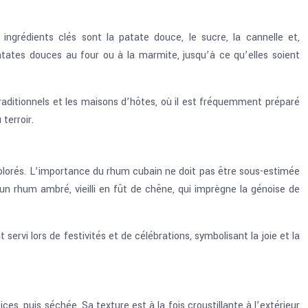
ngrédients clés sont la patate douce, le sucre, la cannelle et,
atates douces au four ou à la marmite, jusqu’à ce qu’elles soient
s traditionnels et les maisons d’hôtes, où il est fréquemment préparé
terroir.
olorés. L’importance du rhum cubain ne doit pas être sous-estimée
 un rhum ambré, vieilli en fût de chêne, qui imprègne la génoise de
 servi lors de festivités et de célébrations, symbolisant la joie et la
s, puis séchée. Sa texture est à la fois croustillante à l’extérieur