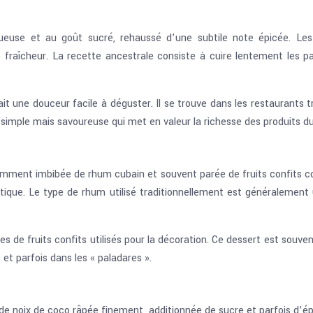
euse et au goût sucré, rehaussé d’une subtile note épicée. Les i
 fraîcheur. La recette ancestrale consiste à cuire lentement les p
 fait une douceur facile à déguster. Il se trouve dans les restaurant
simple mais savoureuse qui met en valeur la richesse des produits du 
mment imbibée de rhum cubain et souvent parée de fruits confits c
stique. Le type de rhum utilisé traditionnellement est généralement
s de fruits confits utilisés pour la décoration. Ce dessert est souvent
s et parfois dans les « paladares ».
 noix de coco râpée finement, additionnée de sucre et parfois d’épice