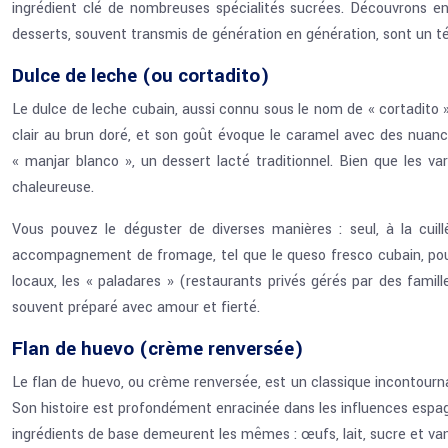
ingrédient clé de nombreuses spécialités sucrées. Découvrons 
desserts, souvent transmis de génération en génération, sont un témo
Dulce de leche (ou cortadito)
Le dulce de leche cubain, aussi connu sous le nom de « cortadito 
clair au brun doré, et son goût évoque le caramel avec des nuances
« manjar blanco », un dessert lacté traditionnel. Bien que les v
chaleureuse.
Vous pouvez le déguster de diverses manières : seul, à la cuil
accompagnement de fromage, tel que le queso fresco cubain, pour
locaux, les « paladares » (restaurants privés gérés par des famil
souvent préparé avec amour et fierté.
Flan de huevo (crème renversée)
Le flan de huevo, ou crème renversée, est un classique incontourna
Son histoire est profondément enracinée dans les influences espagnol
ingrédients de base demeurent les mêmes : œufs, lait, sucre et vani