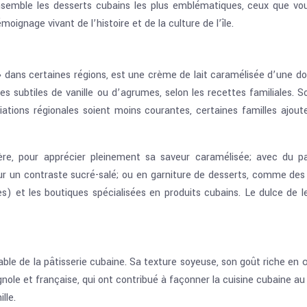
ensemble les desserts cubains les plus emblématiques, ceux que v
ignage vivant de l’histoire et de la culture de l’île.
» dans certaines régions, est une crème de lait caramélisée d’une do
 subtiles de vanille ou d’agrumes, selon les recettes familiales. S
ariations régionales soient moins courantes, certaines familles a
lère, pour apprécier pleinement sa saveur caramélisée; avec du pa
 un contraste sucré-salé; ou en garniture de desserts, comme des
les) et les boutiques spécialisées en produits cubains. Le dulce d
ble de la pâtisserie cubaine. Sa texture soyeuse, son goût riche en 
e et française, qui ont contribué à façonner la cuisine cubaine au fil 
lle.