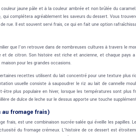
a couleur jaune pâle et à la couleur ambrée et non brûlée du caram
, qui complétera agréablement les saveurs du dessert. Vous trouvere
 rue. Il est souvent servi frais, ce qui en fait une option rafraîchis
familier que l’on retrouve dans de nombreuses cultures à travers le m
et de citron. Son histoire est riche et ancienne, et chaque pays a 
la maison pour les grandes occasions.
Certaines recettes utilisent du lait concentré pour une texture plus r
tion usuelle consiste à saupoudrer le riz au lait de cannelle moulu
t-être plus populaire en hiver, lorsque les températures sont plus f
uillère de dulce de leche sur le dessus apporte une touche supplémen
 au fromage frais)
frais, est une combinaison sucrée-salée qui éveille les papilles. L
tuosité du fromage crémeux. L’histoire de ce dessert est étroiteme