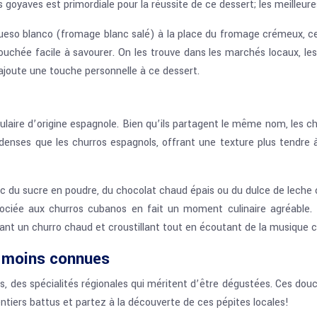
 goyaves est primordiale pour la réussite de ce dessert; les meilleur
 queso blanco (fromage blanc salé) à la place du fromage crémeux, 
uchée facile à savourer. On les trouve dans les marchés locaux, les
 ajoute une touche personnelle à ce dessert.
aire d’origine espagnole. Bien qu’ils partagent le même nom, les chu
denses que les churros espagnols, offrant une texture plus tendre à l
ec du sucre en poudre, du chocolat chaud épais ou du dulce de leche
ssociée aux churros cubanos en fait un moment culinaire agréable.
nt un churro chaud et croustillant tout en écoutant de la musique c
s moins connues
s, des spécialités régionales qui méritent d’être dégustées. Ces do
sentiers battus et partez à la découverte de ces pépites locales!