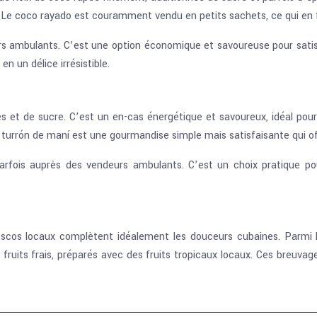
. Le coco rayado est couramment vendu en petits sachets, ce qui en fa
rs ambulants. C’est une option économique et savoureuse pour sati
n un délice irrésistible.
s et de sucre. C’est un en-cas énergétique et savoureux, idéal pou
Le turrón de maní est une gourmandise simple mais satisfaisante qui 
parfois auprès des vendeurs ambulants. C’est un choix pratique po
escos locaux complètent idéalement les douceurs cubaines. Parmi l
e fruits frais, préparés avec des fruits tropicaux locaux. Ces breuv