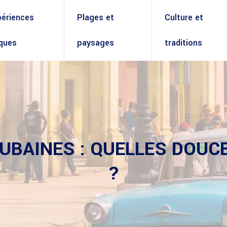
périences
Plages et
Culture et
iques
paysages
traditions
CUBAINES : QUELLES DOUC
?